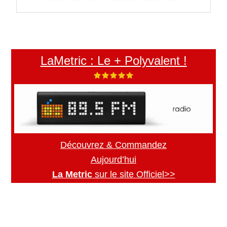
LaMetric : Le + Polyvalent !
Découvrez & Commandez
Aujourd’hui
La Metric
sur le site Officiel>>