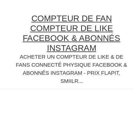
Skip
Skip
Skip
Skip
to
to
to
to
COMPTEUR DE FAN
primary
content
primary
secondary
COMPTEUR DE LIKE
navigation
sidebar
sidebar
FACEBOOK & ABONNÉS
INSTAGRAM
ACHETER UN COMPTEUR DE LIKE & DE
FANS CONNECTÉ PHYSIQUE FACEBOOK &
ABONNÉS INSTAGRAM - PRIX FLAPIT,
SMIILR...