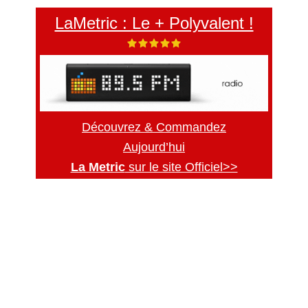
LaMetric : Le + Polyvalent !
Découvrez & Commandez
Aujourd’hui
La Metric
sur le site Officiel>>
Secondary
Sidebar