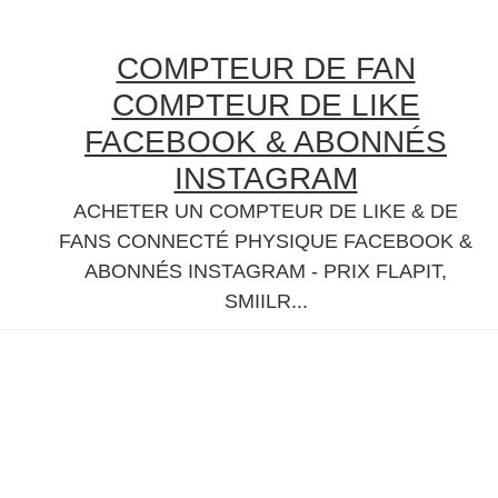
Skip
Skip
Skip
Skip
to
to
to
to
COMPTEUR DE FAN
primary
content
primary
secondary
COMPTEUR DE LIKE
navigation
sidebar
sidebar
FACEBOOK & ABONNÉS
INSTAGRAM
ACHETER UN COMPTEUR DE LIKE & DE
FANS CONNECTÉ PHYSIQUE FACEBOOK &
ABONNÉS INSTAGRAM - PRIX FLAPIT,
SMIILR...