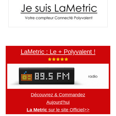
LaMetric : Le + Polyvalent !
Découvrez & Commandez
Aujourd’hui
La Metric
sur le site Officiel>>